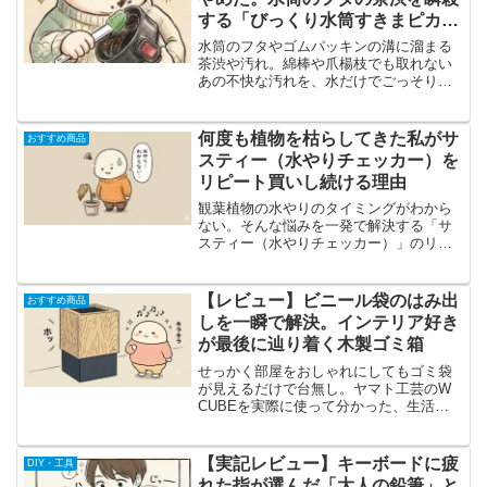
する「びっくり水筒すきまピカピ
カ」
水筒のフタやゴムパッキンの溝に溜まる
茶渋や汚れ。綿棒や爪楊枝でも取れない
あの不快な汚れを、水だけでごっそり落
とすサンコー「びっくり水筒すきまピカ
ピカ」のリアルな使用感を徹底レビュ
ー。実際のデメリットや最適な使い方も
何度も植物を枯らしてきた私がサ
おすすめ商品
正直に解説します。
スティー（水やりチェッカー）を
リピート買いし続ける理由
観葉植物の水やりのタイミングがわから
ない。そんな悩みを一発で解決する「サ
スティー（水やりチェッカー）」のリア
ルな使用感をレビュー。ただの白い棒
が、なぜ植物を枯らす罪悪感を消してく
れるのか。実際に使ってわかったメリッ
【レビュー】ビニール袋のはみ出
おすすめ商品
トから、少し面倒なデメリットまで徹底
しを一瞬で解決。インテリア好き
的に語ります。
が最後に辿り着く木製ゴミ箱
せっかく部屋をおしゃれにしてもゴミ袋
が見えるだけで台無し。ヤマト工芸のW
CUBEを実際に使って分かった、生活感
を完璧に消し去る構造と、木製ならでは
の温かみを本音でレビューします。
【実記レビュー】キーボードに疲
DIY・工具
れた指が選んだ「大人の鉛筆」と