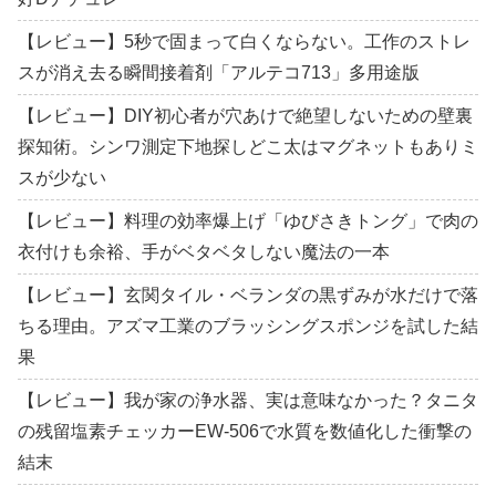
【レビュー】5秒で固まって白くならない。工作のストレ
スが消え去る瞬間接着剤「アルテコ713」多用途版
【レビュー】DIY初心者が穴あけで絶望しないための壁裏
探知術。シンワ測定下地探しどこ太はマグネットもありミ
スが少ない
【レビュー】料理の効率爆上げ「ゆびさきトング」で肉の
衣付けも余裕、手がベタベタしない魔法の一本
【レビュー】玄関タイル・ベランダの黒ずみが水だけで落
ちる理由。アズマ工業のブラッシングスポンジを試した結
果
【レビュー】我が家の浄水器、実は意味なかった？タニタ
の残留塩素チェッカーEW-506で水質を数値化した衝撃の
結末