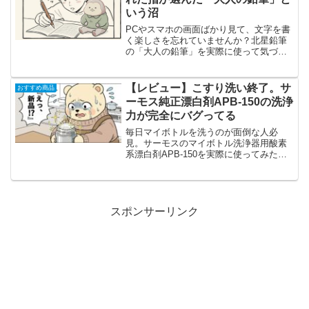
いう沼
PCやスマホの画面ばかり見て、文字を書
く楽しさを忘れていませんか？北星鉛筆
の「大人の鉛筆」を実際に使って気づい
た、あの絶妙な木肌の温もりと滑らかな
書き味。作業効率と集中力を引き出す、
大人のための極上筆記具のリアルな魅力
【レビュー】こすり洗い終了。サ
おすすめ商品
を語ります。
ーモス純正漂白剤APB-150の洗浄
力が完全にバグってる
毎日マイボトルを洗うのが面倒な人必
見。サーモスのマイボトル洗浄器用酸素
系漂白剤APB-150を実際に使ってみたら
底の茶渋がベロッと剥がれ落ちて思わず
声が出ました。市販品との違いやリアル
なデメリットまで徹底的にレビューしま
す。
スポンサーリンク