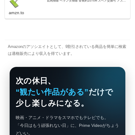
玄関掃除 ベランダ掃除 全長約107cm スペア交換可 アズマ
ブラシ : ホーム＆キッチン
amzn.to
Amazonのアソシエイトとして、9割引されている商品を簡単に検索
は適格販売により収入を得ています。
次の休日、
“観たい作品がある”
だけで
少し楽しみになる。
映画・アニメ・ドラマをスマホでもテレビでも。
「今日はもう頑張れない日」に、Prime Videoがちょう
どいい。