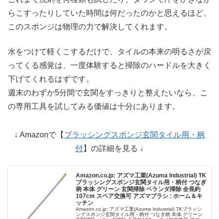
らこすったりしていた時間は何だったのかと思えるほど、
このスポンジは物理の力で解決してくれます。
水をつけて軽くこするだけで、タイルの本来の明るさが戻
ってくる感覚は、一度体験すると掃除のハードルを大きく
下げてくれるはずです。
週末のわずか5分間で玄関をすっきりと整えたいなら、こ
の専用工具を試してみる価値は十分にあります。
↓ Amazonで【
ブラッシングスポンジ玄関タイル用・柄
付
】の詳細を見る ↓
Amazon.co.jp: アズマ工業(Azuma Industrial) TK
ブラッシングスポンジ玄関タイル用・柄付 つなぎ
柄 本体 グリーン 玄関掃除 ベランダ掃除 全長約
107cm スペア交換可 アズマブラシ : ホーム＆キ
ッチン
Amazon.co.jp: アズマ工業(Azuma Industrial) TKブラッシ
ングスポンジ玄関タイル用・柄付 つなぎ柄 本体 グリーン