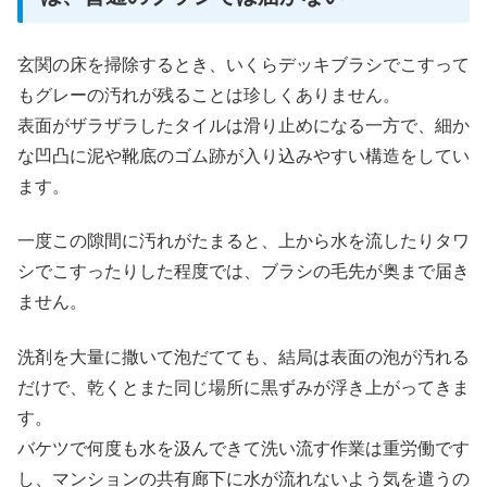
玄関の床を掃除するとき、いくらデッキブラシでこすって
もグレーの汚れが残ることは珍しくありません。
表面がザラザラしたタイルは滑り止めになる一方で、細か
な凹凸に泥や靴底のゴム跡が入り込みやすい構造をしてい
ます。
一度この隙間に汚れがたまると、上から水を流したりタワ
シでこすったりした程度では、ブラシの毛先が奥まで届き
ません。
洗剤を大量に撒いて泡だてても、結局は表面の泡が汚れる
だけで、乾くとまた同じ場所に黒ずみが浮き上がってきま
す。
バケツで何度も水を汲んできて洗い流す作業は重労働です
し、マンションの共有廊下に水が流れないよう気を遣うの