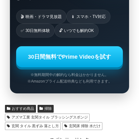
🎬 映画・ドラマ見放題
📱 スマホ・TV対応
✅ 30日無料体験
🔓 いつでも解約OK
30日間無料でPrime Videoを試す
※無料期間中の解約なら料金はかかりません。
※Amazonプライム配送特典なども利用できます。
おすすめ商品
掃除
アズマ工業 玄関タイル ブラッシングスポンジ
玄関 タイル 黒ずみ 落とし方
玄関床 掃除 水だけ