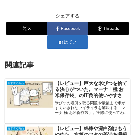
シェアする
X
Facebook
Threads
はてブ
関連記事
【レビュー】巨大な米びつを捨て
おすすめ商品
る決心がついた。マーナ「極 お
米保存袋」の圧倒的使いやすさ
米びつの場所を取る問題や最後まで米が
すくいきれないイライラを解決する「マ
ーナ 極 お米保存袋」。実際に使ってわか
ったリアルなメリットと、洗う時のちょ
っとしたデメリットまで徹底レビューし
ます。
【レビュー】綿棒や漂白剤はもう
おすすめ商品
やめた。水筒のフタの茶渋を瞬殺