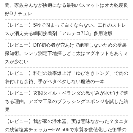
問、家族みんなが快適になる最強バスマットはオカ乾度良
好Dナチュレ
【レビュー】5秒で固まって白くならない。工作のストレ
スが消え去る瞬間接着剤「アルテコ713」多用途版
【レビュー】DIY初心者が穴あけで絶望しないための壁裏
探知術。シンワ測定下地探しどこ太はマグネットもありミ
スが少ない
【レビュー】料理の効率爆上げ「ゆびさきトング」で肉の
衣付けも余裕、手がベタベタしない魔法の一本
【レビュー】玄関タイル・ベランダの黒ずみが水だけで落
ちる理由。アズマ工業のブラッシングスポンジを試した結
果
【レビュー】我が家の浄水器、実は意味なかった？タニタ
の残留塩素チェッカーEW-506で水質を数値化した衝撃の