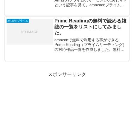
Amazonプライムのサービスが充実しすぎ
という記事を見て、amazaonプライムで
出来る事をまとめてみました。・動画が
見放題Amazonプライムビデオ テレビ
やタブレット・スマホで映画やTVドラ...
Prime Readingの無料で読める雑
amazonプライム
誌の一覧をリストにしてみまし
た。
amazonで無料で利用する事ができる
Prime Reading（プライムリーディング）
の対応作品一覧を作成しました。無料で
読める雑誌の一覧です。
スポンサーリンク