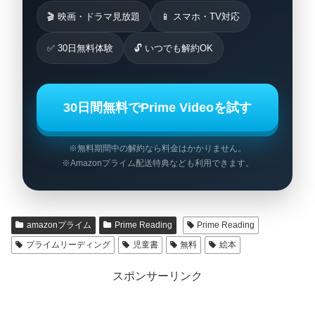
🎬 映画・ドラマ見放題
📱 スマホ・TV対応
✅ 30日無料体験
🔓 いつでも解約OK
30日間無料でPrime Videoを試す
※無料期間中の解約なら料金はかかりません。
※Amazonプライム配送特典なども利用できます。
amazonプライム
Prime Reading
Prime Reading
プライムリーディング
児童書
無料
絵本
スポンサーリンク