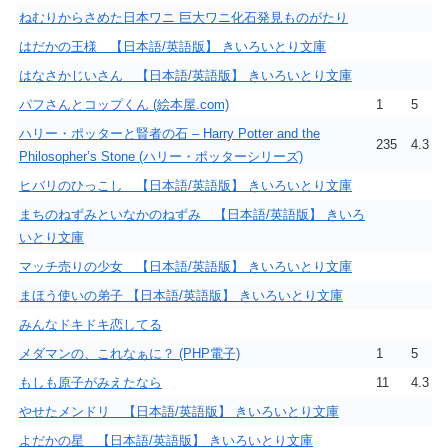
ねむりからさめた日本ワニ 巨大ワニ化石発見ものがたり
はだかの王様 【日本語/英語版】 きいろいとり文庫
はなさかじいさん 【日本語/英語版】 きいろいとり文庫
パフさんとコップくん (絵本屋.com)
1
5
ハリー・ポッターと賢者の石 – Harry Potter and the
235
4.3
Philosopher’s Stone (ハリー・ポッターシリーズ)
ヒバリのひっこし 【日本語/英語版】 きいろいとり文庫
まちのねずみといなかのねずみ 【日本語/英語版】 きいろ
いとり文庫
マッチ売りの少女 【日本語/英語版】 きいろいとり文庫
まほう使いの弟子 【日本語/英語版】 きいろいとり文庫
みんなドキドキ恋してる
メダマンの、これなぁに？ (PHP電子)
1
5
もしも原子がみえたなら
11
4.3
やせたメンドリ 【日本語/英語版】 きいろいとり文庫
よだかの星 【日本語/英語版】 きいろいとり文庫