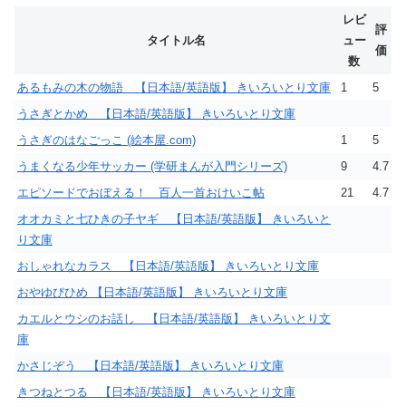
レビ
評
タイトル名
ュー
価
数
あるもみの木の物語 【日本語/英語版】 きいろいとり文庫
1
5
うさぎとかめ 【日本語/英語版】 きいろいとり文庫
うさぎのはなごっこ (絵本屋.com)
1
5
うまくなる少年サッカー (学研まんが入門シリーズ)
9
4.7
エピソードでおぼえる！ 百人一首おけいこ帖
21
4.7
オオカミと七ひきの子ヤギ 【日本語/英語版】 きいろいと
り文庫
おしゃれなカラス 【日本語/英語版】 きいろいとり文庫
おやゆびひめ 【日本語/英語版】 きいろいとり文庫
カエルとウシのお話し 【日本語/英語版】 きいろいとり文
庫
かさじぞう 【日本語/英語版】 きいろいとり文庫
きつねとつる 【日本語/英語版】 きいろいとり文庫