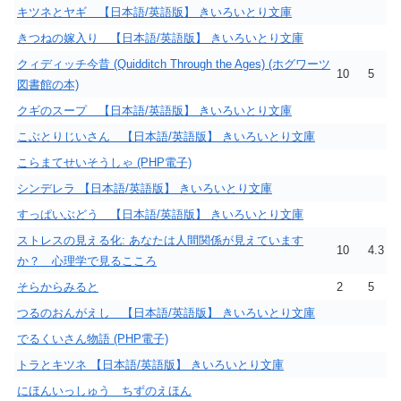
キツネとヤギ 【日本語/英語版】 きいろいとり文庫
きつねの嫁入り 【日本語/英語版】 きいろいとり文庫
クィディッチ今昔 (Quidditch Through the Ages) (ホグワーツ
10
5
図書館の本)
クギのスープ 【日本語/英語版】 きいろいとり文庫
こぶとりじいさん 【日本語/英語版】 きいろいとり文庫
こらまてせいそうしゃ (PHP電子)
シンデレラ 【日本語/英語版】 きいろいとり文庫
すっぱいぶどう 【日本語/英語版】 きいろいとり文庫
ストレスの見える化: あなたは人間関係が見えています
10
4.3
か？ 心理学で見るこころ
そらからみると
2
5
つるのおんがえし 【日本語/英語版】 きいろいとり文庫
でるくいさん物語 (PHP電子)
トラとキツネ 【日本語/英語版】 きいろいとり文庫
にほんいっしゅう ちずのえほん