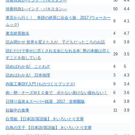
珍夜特急1―インド・パキスタン―
50
4.4
珍夜特急1―インド・パキスタン―
50
4.4
東京から行く！ 奇跡の絶景に出会う旅 2017 (ウォーカー
9
4.1
ムック)
東京絶景散歩
4
4.7
読み聞かせ 世界を変えた人が、子どもだったころのお話
8
3.8
読むだけで幸せに尽くされる女になれる本: 男の本能は尽く
29
3.5
すことを欲している
読めばわかる! ことわざ
4
5
読めばわかる! 日本地理
3
4.3
内装工事DIY入門 (ものづくりブックス)
9
3.4
肉・卵・チーズＭＥＣ食で ボケない老けない疲れない！
6
3.6
日帰り温泉＆スーパー銭湯 2017 首都圏版
4
3.8
妊娠中の食事
11
3.9
白雪姫 【日本語/英語版】 きいろいとり文庫
白鳥の王子 【日本語/英語版】 きいろいとり文庫