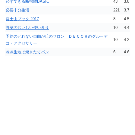
必ずできる断捨離BASIC
43
3.8
必要十分生活
221
3.7
富士山ブック 2017
8
4.5
野菜のおいしい使いきり
10
4.4
予約のとれない自由が丘のサロン ＤＥＣＯＲのグルーデ
10
4.2
コ・アクセサリー
冷凍生地で焼きたてパン
6
4.6