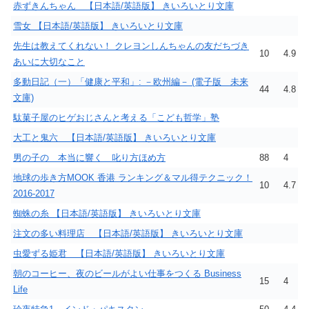
赤ずきんちゃん 【日本語/英語版】 きいろいとり文庫
雪女 【日本語/英語版】 きいろいとり文庫
先生は教えてくれない！ クレヨンしんちゃんの友だちづき
10
4.9
あいに大切なこと
多動日記（一）「健康と平和」: －欧州編－ (電子版 未来
44
4.8
文庫)
駄菓子屋のヒゲおじさんと考える「こども哲学」塾
大工と鬼六 【日本語/英語版】 きいろいとり文庫
男の子の 本当に響く 叱り方ほめ方
88
4
地球の歩き方MOOK 香港 ランキング＆マル得テクニック！
10
4.7
2016-2017
蜘蛛の糸 【日本語/英語版】 きいろいとり文庫
注文の多い料理店 【日本語/英語版】 きいろいとり文庫
虫愛ずる姫君 【日本語/英語版】 きいろいとり文庫
朝のコーヒー、夜のビールがよい仕事をつくる Business
15
4
Life