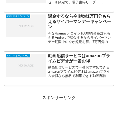
セール限定で、電子書籍リーダー
「Kindle」と「Kindle Paperwhite」が
2000円OFFになるクーポンコードが配布
されています。キャ...
課金するなら今!絶対1万円分もら
amazonキャンペーン
えるサイバーマンデーキャンペー
ン
今ならamazonコイン10000円分絶対もら
えるAndroidで課金するならサイバーマン
デー期間中の今が超絶お得。7万円分の
amazonコインを購入すると1万円分の
amazonコインがもらえます。Amazonコ
インキャンペーン期間は201...
動画配信サービスはamazonプラ
amazonキャンペーン
イムビデオが一番お得
動画配信サービスで一番おすすめできる
amazonプライムビデオはamazonプライ
ム会員なら無料で利用できる動画配信サ
ービスです。孤独のグルメやウォーキン
グデッド、三匹のおっさんなどのドラマ
から仮面ライダーなどの特撮、弱虫ペダ
ルなどのアニメ...
スポンサーリンク