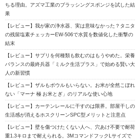
ちる理由。アズマ工業のブラッシングスポンジを試した結
果
【レビュー】我が家の浄水器、実は意味なかった？タニタ
の残留塩素チェッカーEW-506で水質を数値化した衝撃の
結末
【レビュー】サプリを何種類も飲むのはもうやめた。栄養
バランスの最終兵器「ミルク生活プラス」で始める賢い大
人の新習慣
【レビュー】ザルもボウルもいらない。お米が全然こぼれ
ない「マーナ 極 お米とぎ」のリアルな使い心地
【レビュー】カーテンレールに干すのは限界。部屋干しの
生活感が消えるホスクリーンSPC型メリットと注意点
【レビュー】壁を傷つけたくない人へ、穴あけ不要で耐荷
重1.3キロまで耐えられる。3MコマンドフックLサイズで