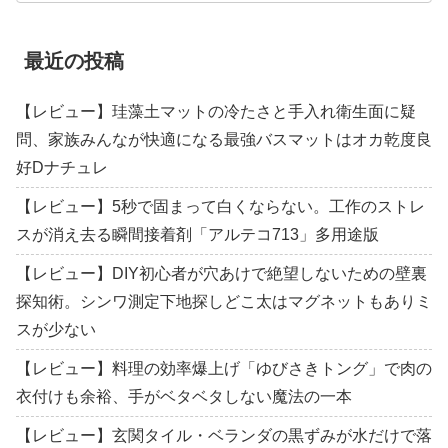
最近の投稿
【レビュー】珪藻土マットの冷たさと手入れ衛生面に疑
問、家族みんなが快適になる最強バスマットはオカ乾度良
好Dナチュレ
【レビュー】5秒で固まって白くならない。工作のストレ
スが消え去る瞬間接着剤「アルテコ713」多用途版
【レビュー】DIY初心者が穴あけで絶望しないための壁裏
探知術。シンワ測定下地探しどこ太はマグネットもありミ
スが少ない
【レビュー】料理の効率爆上げ「ゆびさきトング」で肉の
衣付けも余裕、手がベタベタしない魔法の一本
【レビュー】玄関タイル・ベランダの黒ずみが水だけで落