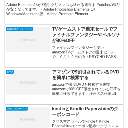
Adobe Elements14が3割引クリスマスも終わる週末までadobeの製品
が安くなってます。・Adobe Photoshop Elements 14
Windows/Macintosh版・Adobe Premiere Element...
TVゲームストア週末セールでフ
amazonキャンペーン
ァイナルファンタジーやペルソナ
が80%OFF
ファイナルファンタジーも安い
amazonTVゲームストアの週末セール
で、９月１２日のみ・PSYCHO-PASSサ
イコパス 選択なき幸福 (限定版)が
80%OFF（限定１５０）・ファイナルフ
ァンタジーXIV: 蒼天のイシュガルド コレ
アマゾンで9割引されているDVD
DVD
クターズ...
を簡単に検索する
amazonで激安DVDを検索する裏技
amazonで90%OFF販売されているDVDを
簡単に検索できます。洋画の名作Shall
We Dance ?(100円)やスター・ウォーズ
(124円)、オーシャンズ11(1円)など全て格
安です。また、...
kindleとKindle Paperwhiteのク
amazonクーポン
ーポンコード
クリスマスセールでkindleとKindle
Paperwhiteのクーポン配布中クリスマス