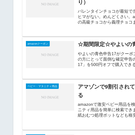
り）
バレンタインチョコが最短で
ヒマがない。めんどくさい。a
の高級チョコから義理チョコま
☆期間限定☆やよいの青
amazonクーポン
やよいの青色申告17がクー
の方にとって面倒な確定申告
17」を500円オフで購入でき
アマゾンで9割引され
ベビー・マタニティ用品
る
amazonで激安ベビー用品を
ニティ用品を簡単に検索でき
紙おむつ処理ポットなども格安