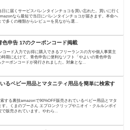
当日に届くサービスバレンタインチョコを買い忘れた。買いに行く
mazonなら最短で当日にバレンタインチョコが届きます。本命へ
で多くの種類からレビューを見ながら選...
色申告 17のクーポンコード掲載
ポンコード入力でお得に購入できるフリーランスの方や個人事業主
の時期にむけて、青色申告に便利なソフト「やよいの青色申告
るクーポンコードが発行されました。対象とな...
ているベビー用品とマタニティ用品を簡単に検索す
検索する裏技amazonで90%OFF販売されているベビー用品とマタ
ます。くまのプーさん エプロンクリップやニオイ・クルルンポイ
で販売されています。やわら...