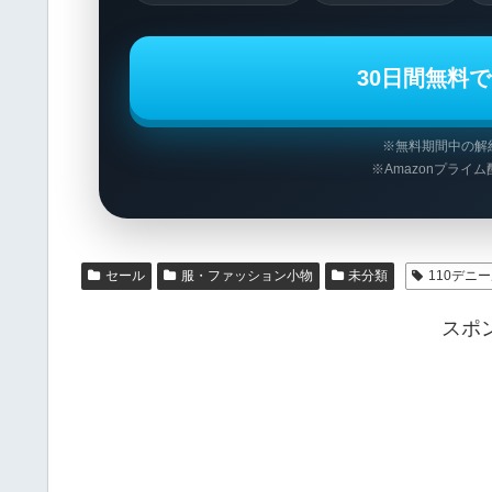
30日間無料でP
※無料期間中の解
※Amazonプライ
セール
服・ファッション小物
未分類
110デニ
スポ