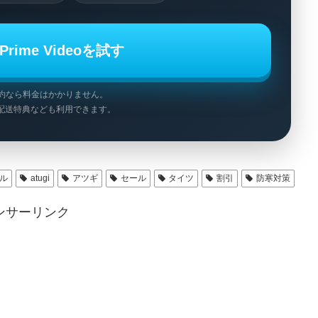
rime Videoを試す
約なら料金はかかりません。
ム配送特典なども利用できます。
ール
atugi
アツギ
セール
タイツ
割引
防寒対策
ンサーリンク