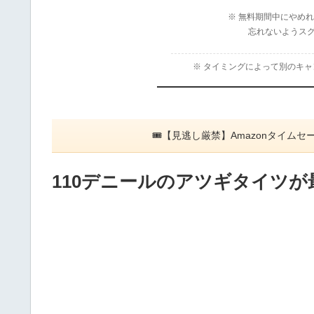
※ 無料期間中にやめ
忘れないようス
※ タイミングによって別のキ
🎟【見逃し厳禁】Amazonタイ
110デニールのアツギタイツが