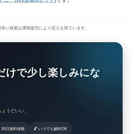
デニール(2足組3セット)
です。
を簡単に検索は適格販売により収入を得ています。
だけで少し楽しみにな
がちょうどいい。
 30日無料体験
🔓 いつでも解約OK