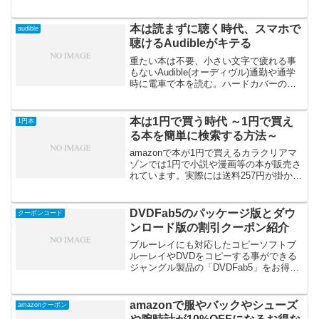
い。amazonなら最短で当日にバレンタイ
ンチョコが届きます。本命への高級チョ
コから義理チョコまで多くの種類からレ
本は読まずに聴く時代、スマホで
audible
ビューを見ながら選...
聴けるAudibleがキテる
重たい本は不要、小さい文字で疲れる事
もないAudible(オーディヴル)通勤や通学
時に電車で本を読む。ハードカバーの本
は重いしかさばるし高い。電子ブックは
画面が小さいし目が疲れる。Audible(オー
ディブル)は、文学・ビジネス書・落語・
本は1円で買う時代 ～1円で買え
1円本
語...
る本を簡単に検索する方法～
amazonで本が1円で買えるカラクリアマ
ゾンでは1円で小説や漫画等の本が販売さ
れています。実際には送料257円が掛かる
ので258円ですが、ハードカバーの本など
は本屋で買うと2000円近くします。ブッ
クオフなどで見ても人気や新しい作品だ
DVDFab5のパッケージ版とダウ
クーポンコード
と6...
ンロード版の割引クーポン紹介
ブルーレイにも対応したコピーソフトブ
ルーレイやDVDをコピーする事ができる
ジャングル製品の「DVDFab5」をお得に
購入できる割引クーポンです。期間は
2016年3月31日までで下記のページから
各商品ページへ進みクーポンコードを入
amazonで服やバックやシューズ
amazonクーポン
力するだけ...