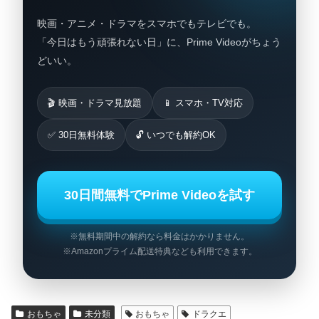
映画・アニメ・ドラマをスマホでもテレビでも。
「今日はもう頑張れない日」に、Prime Videoがちょう
どいい。
🎬 映画・ドラマ見放題
📱 スマホ・TV対応
✅ 30日無料体験
🔓 いつでも解約OK
30日間無料でPrime Videoを試す
※無料期間中の解約なら料金はかかりません。
※Amazonプライム配送特典なども利用できます。
おもちゃ
未分類
おもちゃ
ドラクエ