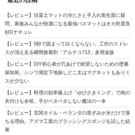
最近の投稿
【レビュー】珪藻土マットの冷たさと手入れ衛生面に疑
問、家族みんなが快適になる最強バスマットはオカ乾度良
好Dナチュレ
【レビュー】5秒で固まって白くならない。工作のストレ
スが消え去る瞬間接着剤「アルテコ713」多用途版
【レビュー】DIY初心者が穴あけで絶望しないための壁裏
探知術。シンワ測定下地探しどこ太はマグネットもありミ
スが少ない
【レビュー】料理の効率爆上げ「ゆびさきトング」で肉の
衣付けも余裕、手がベタベタしない魔法の一本
【レビュー】玄関タイル・ベランダの黒ずみが水だけで落
ちる理由。アズマ工業のブラッシングスポンジを試した結
果