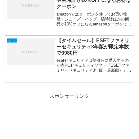
や腕時計が10%OFFになるお得な
クーポン
amazonではクーポンを使ってお買い物
服・シューズ・バッグ・腕時計ほかの商
品が10%オフになるamazonクーポンで
す。amazonクーポンの使用期間は日本時
間で2015年10月15日(木) 00時00分 ～
2015年10月28日(水)...
【タイムセール】ESETファミリ
セール
ーセキュリティ3年版が限定本数
で3980円
esetセキュリティは割引時に購入するの
が吉PCセキュリティソフト『ESETファ
ミリーセキュリティ3年版（最新版）』が
限定1000本のタイムセールで3,980円にて
販売されます。ESET ファミリー セキュ
リティ 3年版（最新版）タイムセー...
スポンサーリンク