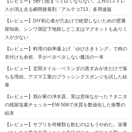
【レビュー】5秒で固まって白くならない。工作のストレ
スが消え去る瞬間接着剤「アルテコ713」多用途版
【レビュー】DIY初心者が穴あけで絶望しないための壁裏
探知術。シンワ測定下地探しどこ太はマグネットもありミ
スが少ない
【レビュー】料理の効率爆上げ「ゆびさきトング」で肉の
衣付けも余裕、手がベタベタしない魔法の一本
【レビュー】玄関タイル・ベランダの黒ずみが水だけで落
ちる理由。アズマ工業のブラッシングスポンジを試した結
果
【レビュー】我が家の浄水器、実は意味なかった？タニタ
の残留塩素チェッカーEW-506で水質を数値化した衝撃の
結末
【レビュー】サプリを何種類も飲むのはもうやめた。栄養