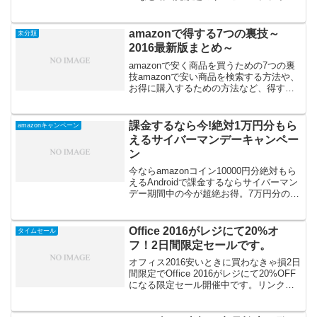
ビデオ」が９月下旬に始まります。オリ
ジナル番組の独占配信もあり「トランス
ペアレント」「モーツアルト・イン・
amazonで得する7つの裏技～
未分類
ザ・ジャングル」「T...
2016最新版まとめ～
amazonで安く商品を買うための7つの裏
技amazonで安い商品を検索する方法や、
お得に購入するための方法など、得する
ための裏技・小技をまとめてみました。
【1】割引率の高い商品を検索する
amazonでは商品毎に割引率が表示されて
課金するなら今!絶対1万円分もら
amazonキャンペーン
います。中...
えるサイバーマンデーキャンペー
ン
今ならamazonコイン10000円分絶対もら
えるAndroidで課金するならサイバーマン
デー期間中の今が超絶お得。7万円分の
amazonコインを購入すると1万円分の
amazonコインがもらえます。Amazonコ
インキャンペーン期間は201...
Office 2016がレジにて20%オ
タイムセール
フ！2日間限定セールです。
オフィス2016安いときに買わなきゃ損2日
間限定でOffice 2016がレジにて20%OFF
になる限定セール開催中です。リンクに
表示されるテキスト対象商品は、・
Microsoft Office Home and Business