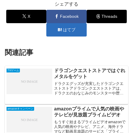
シェアする
X
Facebook
Threads
はてブ
関連記事
ドラゴンクエストストアではぐれ
TVゲーム
メタルをゲット
ドラクエグッズが充実したドラゴンクエ
ストストアドラゴンクエストストアは、
ドラクエのおなじみのモンスターや歴代
の勇者やキャラクターグッズが揃ったド
ラクエだけの特別ストアナノブロックや
パズル、コスプレ、トレカ、バトエン、
amazonプライムで人気の映画や
amazonキャンペーン
食玩などなどドラクエにま...
テレビが見放題プライムビデオ
もうすぐ始まるプライムビデオamazonで
人気の映画やテレビ、アニメ、海外ドラ
マなど動画見放題のサービス「プライム