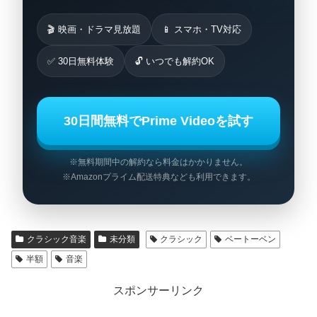
🎬 映画・ドラマ見放題
📱 スマホ・TV対応
✅ 30日無料体験
🔓 いつでも解約OK
30日間無料でPrime Videoを試す
※無料期間中の解約なら料金はかかりません。
※Amazonプライム配送特典なども利用できます。
クラシック音楽
未分類
クラシック
ベートーベン
半額
音楽
スポンサーリンク