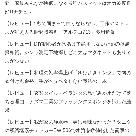
問、家族みんなが快適になる最強バスマットはオカ乾度良
好Dナチュレ
【レビュー】5秒で固まって白くならない。工作のストレ
スが消え去る瞬間接着剤「アルテコ713」多用途版
【レビュー】DIY初心者が穴あけで絶望しないための壁裏
探知術。シンワ測定下地探しどこ太はマグネットもありミ
スが少ない
【レビュー】料理の効率爆上げ「ゆびさきトング」で肉の
衣付けも余裕、手がベタベタしない魔法の一本
【レビュー】玄関タイル・ベランダの黒ずみが水だけで落
ちる理由。アズマ工業のブラッシングスポンジを試した結
果
【レビュー】我が家の浄水器、実は意味なかった？タニタ
の残留塩素チェッカーEW-506で水質を数値化した衝撃の