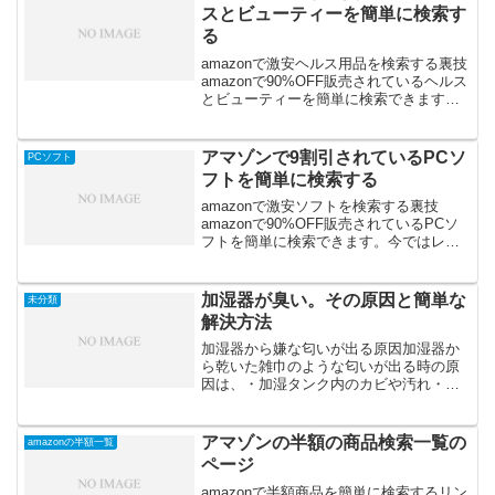
業務の時間が短縮され、利用者...
スとビューティーを簡単に検索す
る
amazonで激安ヘルス用品を検索する裏技
amazonで90%OFF販売されているヘルス
とビューティーを簡単に検索できます。
amazonの商品ページにて、価格が割引さ
れていない場合は新品価格でなく中古品
価格をご確認下さいませ。テレビで話題
アマゾンで9割引されているPCソ
PCソフト
に...
フトを簡単に検索する
amazonで激安ソフトを検索する裏技
amazonで90%OFF販売されているPCソ
フトを簡単に検索できます。今ではレア
なWindows XP Professional 等の必須ソ
フトやワールドアットウォー等の便利ソ
フトも90%OFFです。...
加湿器が臭い。その原因と簡単な
未分類
解決方法
加湿器から嫌な匂いが出る原因加湿器か
ら乾いた雑巾のような匂いが出る時の原
因は、・加湿タンク内のカビや汚れ・加
湿フィルターのカビや汚れのどちらかで
す。だいたい加湿フィルターを洗うだけ
で匂いは改善されます。ただ、毎回加湿
アマゾンの半額の商品検索一覧の
amazonの半額一覧
フィルターを洗うのはかな...
ページ
amazonで半額商品を簡単に検索するリン