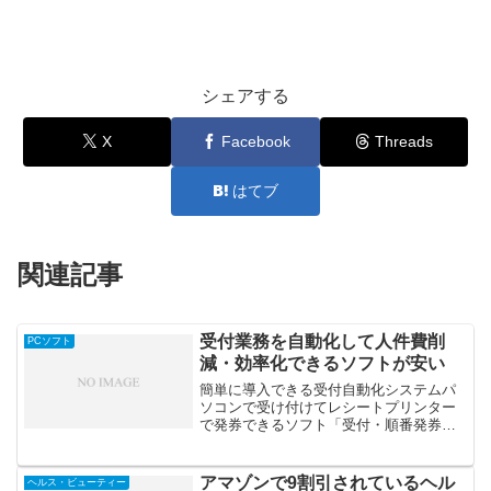
シェアする
X
Facebook
Threads
はてブ
関連記事
受付業務を自動化して人件費削
PCソフト
減・効率化できるソフトが安い
簡単に導入できる受付自動化システムパ
ソコンで受け付けてレシートプリンター
で発券できるソフト「受付・順番発券
機」レシートプリンターさえあればすぐ
にでも自動受付システムが導入できま
す。受付・順番発券機のメリット・受付
アマゾンで9割引されているヘル
ヘルス・ビューティー