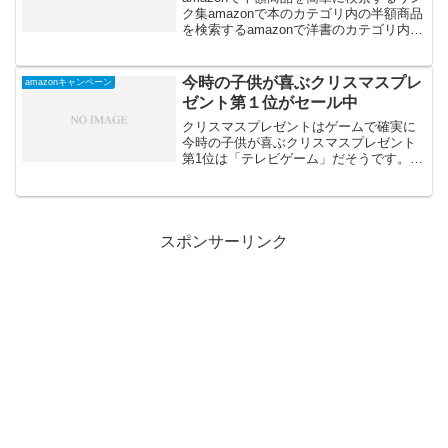
ク集amazonで本のカテゴリ内の半額商品
を検索するamazonで洋書のカテゴリ内の
半額商品を検索するamazonでDVDのカテ
ゴリ内の半額商品を検索するamazonでミ
ュージックのカテゴリ内の半額...
今時の子供が喜ぶクリスマスプレ
amazonキャンペーン
ゼント第１位がセール中
クリスマスプレゼントはゲームで確実に
今時の子供が喜ぶクリスマスプレゼント
第1位は「テレビゲーム」だそうです。次
いで2位が「スマホ」。時代ですね。New
ニンテンドー3DS本体とディズニーマジ
ックキャッスル マイ・ハッピー・ライフ
2がセットで安...
スポンサーリンク