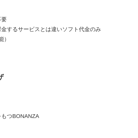
不要
課金するサービスとは違いソフト代金のみ
能）
ザ
つBONANZA