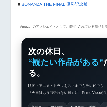
■
BONANZA THE FINAL 優勝記念版
Amazonのアソシエイトとして、9割引されている商品
次の休日、
“観たい作品がある”
る。
映画・アニメ・ドラマをスマホでもテレビでも。
「今日はもう頑張れない日」に、Prime Video