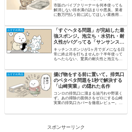
市販のパイプクリーナーを何本使っても
解消しない排水溝の詰まりや悪臭。業者
に数万円払う前に試してほしい業務用洗
浄剤「ピーピースルーF」のリアルな効果
と、使う際の生々しい注意点を徹底解説
します。
「すぐヘタる問題」が完結した最
おすすめ商品
強スポンジ。泡立ち・水切れ・耐
久性がバグってる「サンサンスポ
ンジ」使用記
キッチンスポンジが1ヶ月でダメになる日
常に終止符を打ちませんか？半年使って
もへたらない、驚異の耐久性と泡立ちを
誇る「サンサンスポンジ」を徹底レビュ
ー。実際に使って分かった生々しいメリ
ット・デメリットを、愛用者の視点で熱
揚げ物をする前に置いて。排気口
おすすめ商品
く語ります。
のベタベタ問題を1秒で解決する
「山崎実業」の隠れた名作
コンロの排気口に溜まる油汚れや野菜く
ず。あの掃除の面倒さをゼロにする山崎
実業の排気口カバーを徹底レビュー。実
際に使って分かった、棚としても使える
便利さと、唯一の注意点である「グリル
の干渉」についても正直に語ります。
スポンサーリンク