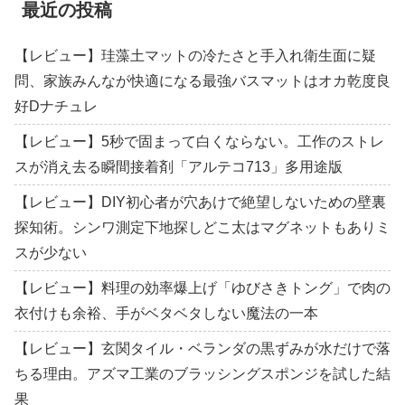
最近の投稿
【レビュー】珪藻土マットの冷たさと手入れ衛生面に疑
問、家族みんなが快適になる最強バスマットはオカ乾度良
好Dナチュレ
【レビュー】5秒で固まって白くならない。工作のストレ
スが消え去る瞬間接着剤「アルテコ713」多用途版
【レビュー】DIY初心者が穴あけで絶望しないための壁裏
探知術。シンワ測定下地探しどこ太はマグネットもありミ
スが少ない
【レビュー】料理の効率爆上げ「ゆびさきトング」で肉の
衣付けも余裕、手がベタベタしない魔法の一本
【レビュー】玄関タイル・ベランダの黒ずみが水だけで落
ちる理由。アズマ工業のブラッシングスポンジを試した結
果