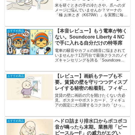
い心地
米を研ぐときの手の冷たさや、爪へのダ
メージに悩んでいませんか？マーナの
「極 お米とぎ（K679W）」を実際に毎日
使っている私が、手の痛みを減らしつつ
お米を美味しく研げるリアルなメリッ
ト・デメリットを解説します。
【本音レビュー】もう電車が怖く
おすすめ商品
ない。Soundcore Liberty 4 NC
で手に入れる自分だけの特等席
電車の騒音やカフェの雑音に悩まされて
いませんか？1万円台で最強クラスのノイ
ズキャンセリングを誇る「Soundcore
Liberty 4 NC」を徹底レビュー。高級機に
匹敵する「静寂」を手に入れ、どこでも
集中できる自分だけの空間を作る方法を
【レビュー】画鋲もテープも不
おすすめ商品
紹介します。
要。賃貸の壁を守りつつディスプ
レイする秘密の粘着剤。フィギュ
アの転倒防止にも
賃貸の壁に画鋲の穴を開けたくない方必
見。ポスターやポストカード、フィギュ
アの固定に大活躍するコクヨの「ひっつ
き虫」を長年愛用している私が本音でレ
ビューします。綺麗に剥がすコツや生々
しいデメリットまで徹底解説。
ヘドロ詰まり排水口からボコボコ
おすすめ商品
音が鳴ったら末期。業務用「ピー
ピースルーF」の威力がエグい