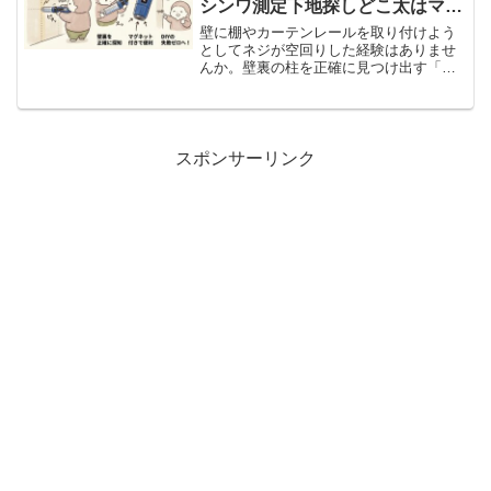
シンワ測定下地探しどこ太はマグ
ネットもありミスが少ない
壁に棚やカーテンレールを取り付けよう
としてネジが空回りした経験はありませ
んか。壁裏の柱を正確に見つけ出す「下
地探し どこ太」の実力を、実際に使った
リアルな視点で詳しく解説します。
スポンサーリンク