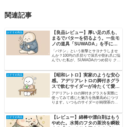
関連記事
【良品レビュー】厚い足の爪も、
おすすめ商品
まるでバターを切るよう。一生モ
ノの道具「SUWADA」を手に取
るべき理由。
「パチン」という衝撃とサヨナラしませ
んか？100均の爪切りで深爪や割れ爪に悩
んでいた私が、SUWADAのつめ切り クラ
シックLに出会って受けた衝撃を綴りま
す。切る瞬間の「サクッ」という感触
は、もはや快感。一生使い続けたいと思
【昭和レトロ】実家のような安心
おすすめ商品
える、究極の道具の魅力と注意点を本音
感。アデリアレトロの脚付きグラ
で語ります。
スで飲むサイダーが冷たくて愛お
しい話
アデリアレトロの脚付きグラスを実際に
使ってみて感じた魅力を熱量高めにつづ
ります。いつものサイダーが純喫茶のク
リームソーダに変わる、不器用だけど愛
おしい日常の相棒です。
【レビュー】綿棒や漂白剤はもう
おすすめ商品
やめた。水筒のフタの茶渋を瞬殺