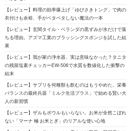
【レビュー】料理の効率爆上げ「ゆびさきトング」で肉の
衣付けも余裕、手がベタベタしない魔法の一本
【レビュー】玄関タイル・ベランダの黒ずみが水だけで落
ちる理由。アズマ工業のブラッシングスポンジを試した結
果
【レビュー】我が家の浄水器、実は意味なかった？タニタ
の残留塩素チェッカーEW-506で水質を数値化した衝撃の
結末
【レビュー】サプリを何種類も飲むのはもうやめた。栄養
バランスの最終兵器「ミルク生活プラス」で始める賢い大
人の新習慣
【レビュー】ザルもボウルもいらない。お米が全然こぼれ
ない「マーナ 極 お米とぎ」のリアルな使い心地