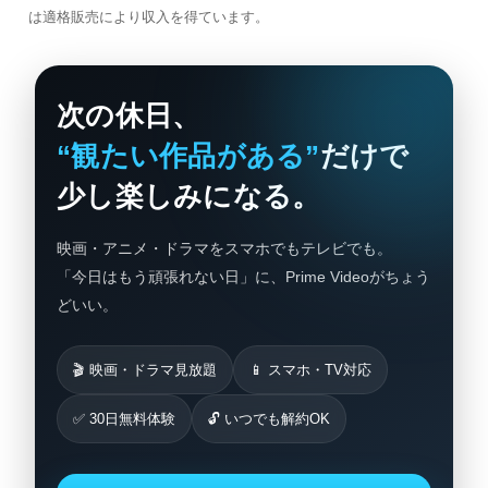
は適格販売により収入を得ています。
次の休日、
“観たい作品がある”
だけで
少し楽しみになる。
映画・アニメ・ドラマをスマホでもテレビでも。
「今日はもう頑張れない日」に、Prime Videoがちょう
どいい。
🎬 映画・ドラマ見放題
📱 スマホ・TV対応
✅ 30日無料体験
🔓 いつでも解約OK