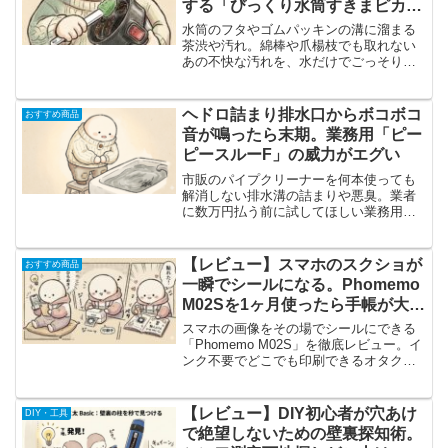
する「びっくり水筒すきまピカピ
カ」
水筒のフタやゴムパッキンの溝に溜まる
茶渋や汚れ。綿棒や爪楊枝でも取れない
あの不快な汚れを、水だけでごっそり落
とすサンコー「びっくり水筒すきまピカ
ピカ」のリアルな使用感を徹底レビュ
ー。実際のデメリットや最適な使い方も
ヘドロ詰まり排水口からボコボコ
おすすめ商品
正直に解説します。
音が鳴ったら末期。業務用「ピー
ピースルーF」の威力がエグい
市販のパイプクリーナーを何本使っても
解消しない排水溝の詰まりや悪臭。業者
に数万円払う前に試してほしい業務用洗
浄剤「ピーピースルーF」のリアルな効果
と、使う際の生々しい注意点を徹底解説
します。
【レビュー】スマホのスクショが
おすすめ商品
一瞬でシールになる。Phomemo
M02Sを1ヶ月使ったら手帳が大変
なことになった
スマホの画像をその場でシールにできる
「Phomemo M02S」を徹底レビュー。イ
ンク不要でどこでも印刷できるオタク歓
喜のガジェット。実際の使い勝手からリ
アルな不満点まで包み隠さず語ります。
【レビュー】DIY初心者が穴あけ
DIY・工具
で絶望しないための壁裏探知術。