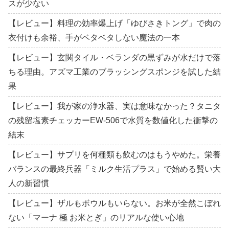
スが少ない
【レビュー】料理の効率爆上げ「ゆびさきトング」で肉の
衣付けも余裕、手がベタベタしない魔法の一本
【レビュー】玄関タイル・ベランダの黒ずみが水だけで落
ちる理由。アズマ工業のブラッシングスポンジを試した結
果
【レビュー】我が家の浄水器、実は意味なかった？タニタ
の残留塩素チェッカーEW-506で水質を数値化した衝撃の
結末
【レビュー】サプリを何種類も飲むのはもうやめた。栄養
バランスの最終兵器「ミルク生活プラス」で始める賢い大
人の新習慣
【レビュー】ザルもボウルもいらない。お米が全然こぼれ
ない「マーナ 極 お米とぎ」のリアルな使い心地