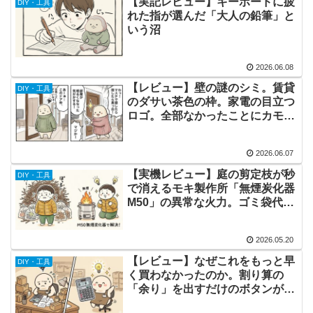
【実記レビュー】キーボードに疲
DIY・工具
れた指が選んだ「大人の鉛筆」と
いう沼
2026.06.08
【レビュー】壁の謎のシミ。賃貸
DIY・工具
のダサい茶色の枠。家電の目立つ
ロゴ。全部なかったことにカモ井
加工紙「multiform mat white」
2026.06.07
【実機レビュー】庭の剪定枝が秒
DIY・工具
で消えるモキ製作所「無煙炭化器
M50」の異常な火力。ゴミ袋代へ
の課金は今日で終わり。
2026.05.20
【レビュー】なぜこれをもっと早
DIY・工具
く買わなかったのか。割り算の
「余り」を出すだけのボタンが、
私の作業時間を半分にした理由。