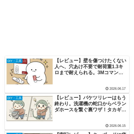
【レビュー】壁を傷つけたくない
DIY・工具
人へ、穴あけ不要で耐荷重1.3キ
ロまで耐えられる。3Mコマンド
フックLサイズで浮かせ収納が捗
る
2026.06.17
【レビュー】バケツリレーはもう
DIY・工具
終わり。洗濯機の蛇口からベラン
ダホースを繋ぐ裏ワザ！タカギ
QF490SKが便利すぎた
2026.06.15