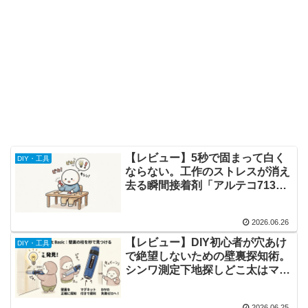
【レビュー】5秒で固まって白く
DIY・工具
ならない。工作のストレスが消え
去る瞬間接着剤「アルテコ713」
多用途版
2026.06.26
【レビュー】DIY初心者が穴あけ
DIY・工具
で絶望しないための壁裏探知術。
シンワ測定下地探しどこ太はマグ
ネットもありミスが少ない
2026.06.25