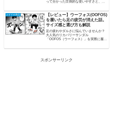
って分かった圧倒的な使いやすさと、生
地がカチカチになるのを防ぐための生々
しい注意点をレビューします。針と糸を
使わずにゼッケン付けや裾上げを終わら
【レビュー】ウーフォス(OOFOS)
おすすめ商品
せたい方は必見です。
を履いたら足の疲労が消えた話。
サイズ感と選び方も解説
足の疲れやダルさに悩んでいませんか？
大人気のリカバリーサンダル
「OOFOS（ウーフォス）」を実際に履い
てわかった驚きの疲労回復効果と、失敗
しないサイズ感の選び方を本音でレビュ
ーします。立ち仕事や週末のお出かけが
多い人必見のQOL向上アイテムです。
スポンサーリンク