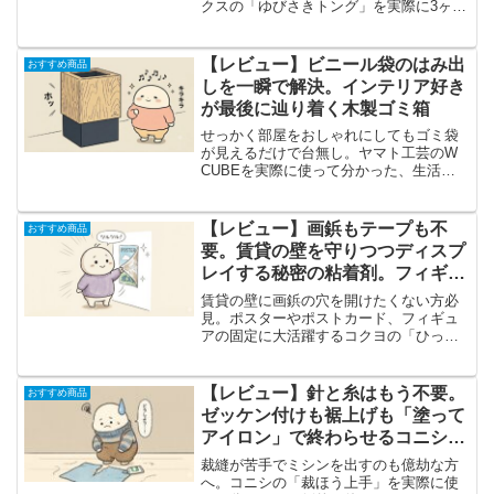
クスの「ゆびさきトング」を実際に3ヶ月
使い倒した私が、その圧倒的な使いやす
さと、料理の効率が劇的に変わる魅力を
熱く語ります。
【レビュー】ビニール袋のはみ出
おすすめ商品
しを一瞬で解決。インテリア好き
が最後に辿り着く木製ゴミ箱
せっかく部屋をおしゃれにしてもゴミ袋
が見えるだけで台無し。ヤマト工芸のW
CUBEを実際に使って分かった、生活感
を完璧に消し去る構造と、木製ならでは
の温かみを本音でレビューします。
【レビュー】画鋲もテープも不
おすすめ商品
要。賃貸の壁を守りつつディスプ
レイする秘密の粘着剤。フィギュ
アの転倒防止にも
賃貸の壁に画鋲の穴を開けたくない方必
見。ポスターやポストカード、フィギュ
アの固定に大活躍するコクヨの「ひっつ
き虫」を長年愛用している私が本音でレ
ビューします。綺麗に剥がすコツや生々
しいデメリットまで徹底解説。
【レビュー】針と糸はもう不要。
おすすめ商品
ゼッケン付けも裾上げも「塗って
アイロン」で終わらせるコニシの
裁ほう上手
裁縫が苦手でミシンを出すのも億劫な方
へ。コニシの「裁ほう上手」を実際に使