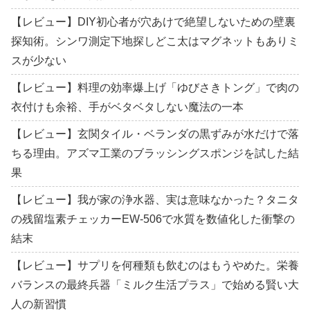
【レビュー】DIY初心者が穴あけで絶望しないための壁裏
探知術。シンワ測定下地探しどこ太はマグネットもありミ
スが少ない
【レビュー】料理の効率爆上げ「ゆびさきトング」で肉の
衣付けも余裕、手がベタベタしない魔法の一本
【レビュー】玄関タイル・ベランダの黒ずみが水だけで落
ちる理由。アズマ工業のブラッシングスポンジを試した結
果
【レビュー】我が家の浄水器、実は意味なかった？タニタ
の残留塩素チェッカーEW-506で水質を数値化した衝撃の
結末
【レビュー】サプリを何種類も飲むのはもうやめた。栄養
バランスの最終兵器「ミルク生活プラス」で始める賢い大
人の新習慣