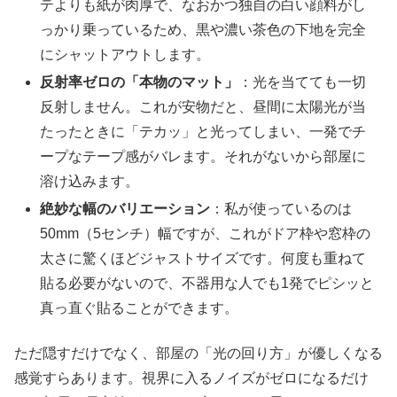
テよりも紙が肉厚で、なおかつ独自の白い顔料がし
っかり乗っているため、黒や濃い茶色の下地を完全
にシャットアウトします。
反射率ゼロの「本物のマット」
：光を当てても一切
反射しません。これが安物だと、昼間に太陽光が当
たったときに「テカッ」と光ってしまい、一発でチ
ープなテープ感がバレます。それがないから部屋に
溶け込みます。
絶妙な幅のバリエーション
：私が使っているのは
50mm（5センチ）幅ですが、これがドア枠や窓枠の
太さに驚くほどジャストサイズです。何度も重ねて
貼る必要がないので、不器用な人でも1発でピシッと
真っ直ぐ貼ることができます。
ただ隠すだけでなく、部屋の「光の回り方」が優しくなる
感覚すらあります。視界に入るノイズがゼロになるだけ