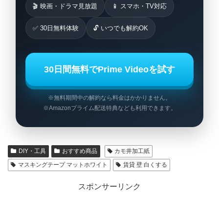
🎬 映画・ドラマ見放題
📱 スマホ・TV対応
✅ 30日無料体験
🔓 いつでも解約OK
30日間無料でPrime Videoを試す
※無料期間中の解約なら料金はかかりません。
※Amazonプライム配送特典なども利用できます。
DIY・工具
おすすめ商品
カモ井加工紙
マスキングテープ マットホワイト
賃貸 壁 白くする
スポンサーリンク