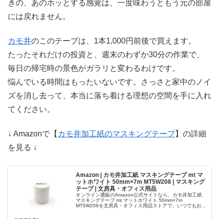
きの、あのホッとする感覚は、一度味わうともう元の部屋
には戻れません。
カモ井
のこのテープは、1本1,000円前後で買えます。
たったそれだけの投資と、週末のわずか30分の作業で、
毎日の帰宅時の景色がガラリと変わるわけです。
悩んでいる時間はもったいないです。さっさと家中のノイ
ズを消し去って、本当に落ち着ける理想の空間を手に入れ
てください。
↓ Amazonで【
カモ井加工紙のマスキングテープ
】の詳細
を見る ↓
Amazon | カモ井加工紙 マスキングテープ mt マ
ットホワイト 50mm×7m MT5W208 | マスキング
テープ | 文房具・オフィス用品
オンライン通販のAmazon公式サイトなら、カモ井加工紙
マスキングテープ mt マットホワイト 50mm×7m
MT5W208を文房具・オフィス用品ストアで、いつでもお安
く。当日お急ぎ便対象商品は、 当日お届け可能です。アマ
ゾン配送商品は...