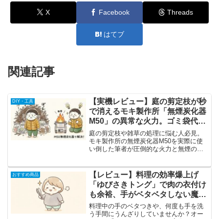
X
Facebook
Threads
はてブ
関連記事
【実機レビュー】庭の剪定枝が秒
DIY・工具
で消えるモキ製作所「無煙炭化器
M50」の異常な火力。ゴミ袋代へ
の課金は今日で終わり。
庭の剪定枝や雑草の処理に悩む人必見。
モキ製作所の無煙炭化器M50を実際に使
い倒した筆者が圧倒的な火力と無煙の仕
組みからリアルな注意点まで赤裸々にレ
ビューします。
【レビュー】料理の効率爆上げ
おすすめ商品
「ゆびさきトング」で肉の衣付け
も余裕、手がベタベタしない魔法
の一本
料理中の手のベタつきや、何度も手を洗
う手間にうんざりしていませんか？オー