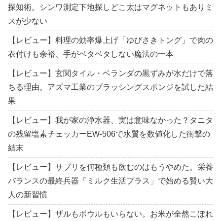
探知術。シンワ測定下地探しどこ太はマグネットもありミ
スが少ない
【レビュー】料理の効率爆上げ「ゆびさきトング」で肉の
衣付けも余裕、手がベタベタしない魔法の一本
【レビュー】玄関タイル・ベランダの黒ずみが水だけで落
ちる理由。アズマ工業のブラッシングスポンジを試した結
果
【レビュー】我が家の浄水器、実は意味なかった？タニタ
の残留塩素チェッカーEW-506で水質を数値化した衝撃の
結末
【レビュー】サプリを何種類も飲むのはもうやめた。栄養
バランスの最終兵器「ミルク生活プラス」で始める賢い大
人の新習慣
【レビュー】ザルもボウルもいらない。お米が全然こぼれ