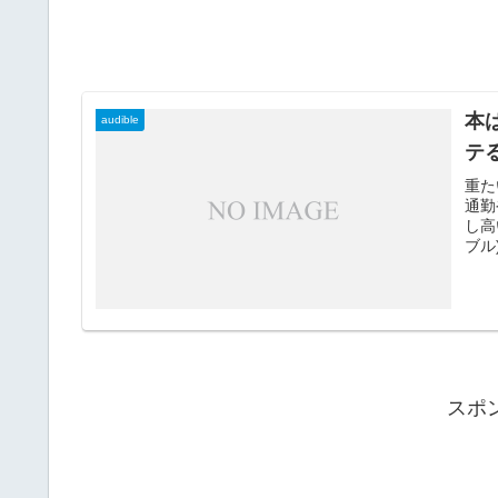
本
audible
テ
重た
通勤
し高
ブル
スポ