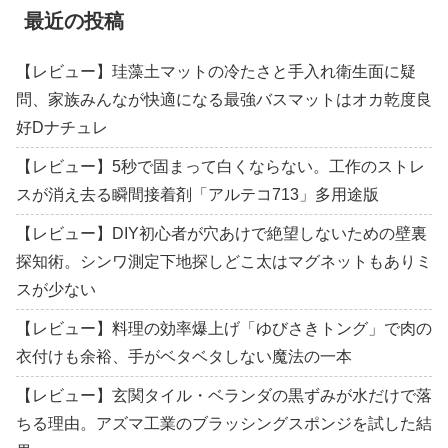
最近の投稿
【レビュー】珪藻土マットの冷たさと手入れ衛生面に疑
問、家族みんなが快適になる最強バスマットはオカ乾度良
好Dナチュレ
【レビュー】5秒で固まって白くならない。工作のストレ
スが消え去る瞬間接着剤「アルテコ713」多用途版
【レビュー】DIY初心者が穴あけで絶望しないための壁裏
探知術。シンワ測定下地探しどこ太はマグネットもありミ
スが少ない
【レビュー】料理の効率爆上げ「ゆびさきトング」で肉の
衣付けも余裕、手がベタベタしない魔法の一本
【レビュー】玄関タイル・ベランダの黒ずみが水だけで落
ちる理由。アズマ工業のブラッシングスポンジを試した結